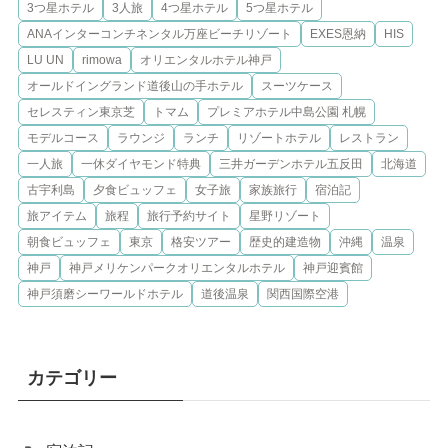
3つ星ホテル
3人旅
4つ星ホテル
5つ星ホテル
ANAインターコンチネンタル万座ビーチリゾート
EXES恩納
HIS
LU UN
rimowa
オリエンタルホテル神戸
オールドイングランド道後山の手ホテル
スーツケース
セレスティン東京芝
トマム
プレミアホテル中島公園 札幌
モデルコース
ラウンジ
ランチ
リゾートホテル
レストラン
一人旅
一休ダイヤモンド特典
三井ガーデンホテル五反田
北海道
古宇利島
夕食ビュッフェ
女子旅
家族旅行
宿泊記
旅アイテム
旅程
旅行予約サイト
星野リゾート
朝食ビュッフェ
東京
格安ツアー
歴史的建造物
沖縄
温泉
神戸
神戸メリケンパークオリエンタルホテル
神戸迎賓館
神戸須磨シーワールドホテル
道後温泉
関西国際空港
カテゴリー