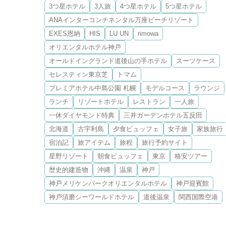
3つ星ホテル
3人旅
4つ星ホテル
5つ星ホテル
ANAインターコンチネンタル万座ビーチリゾート
EXES恩納
HIS
LU UN
rimowa
オリエンタルホテル神戸
オールドイングランド道後山の手ホテル
スーツケース
セレスティン東京芝
トマム
プレミアホテル中島公園 札幌
モデルコース
ラウンジ
ランチ
リゾートホテル
レストラン
一人旅
一休ダイヤモンド特典
三井ガーデンホテル五反田
北海道
古宇利島
夕食ビュッフェ
女子旅
家族旅行
宿泊記
旅アイテム
旅程
旅行予約サイト
星野リゾート
朝食ビュッフェ
東京
格安ツアー
歴史的建造物
沖縄
温泉
神戸
神戸メリケンパークオリエンタルホテル
神戸迎賓館
神戸須磨シーワールドホテル
道後温泉
関西国際空港