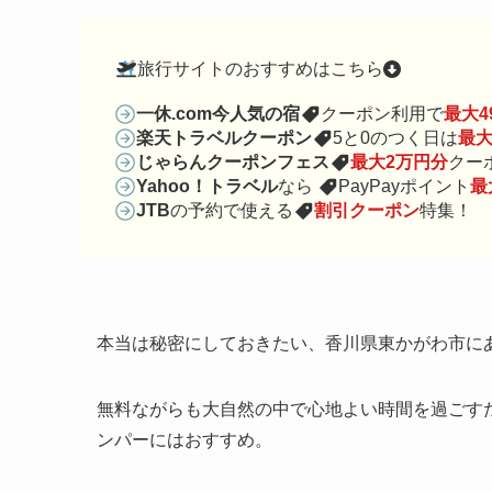
旅行サイトのおすすめはこちら
一休.com今人気の宿
クーポン利用で
最大49
楽天トラベルクーポン
5と0のつく日は
最大
じゃらんクーポンフェス
最大2万円分
クー
Yahoo！トラベル
なら
PayPayポイント
最
JTB
の予約で使える
割引クーポン
特集！
本当は秘密にしておきたい、香川県東かがわ市に
無料ながらも大自然の中で心地よい時間を過ごす
ンパーにはおすすめ。