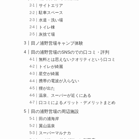
サイトエリア
駐車スペース
水道・洗い場
トイレ棟
灰捨て場
田ノ浦野営場キャンプ体験
田の浦野営場のSNSのでの口コミ・評判
無料とは思えないクオリティという口コミ
トイレが綺麗
星空が綺麗
携帯の電波が入らない
狸が出た
温泉、スーパーが近くにある
口コミによるメリット・デメリットまとめ
田の浦野営場の周辺施設
田の浦海岸
翼山温泉
スーパーマルナカ